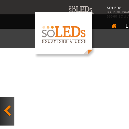
SOLEDS
8 rue de l’in
68360 SOUL
L