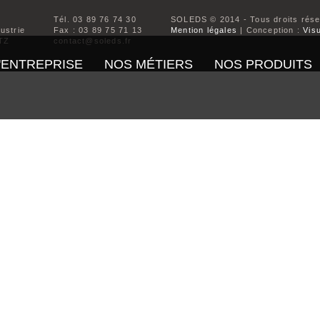
Tél. 03 89 76 74 30
SOLEDS © 2014 - Tous droits rés
dustrie
Fax : 03 89 75 71 13
Mention légales
| Conception :
Visu
TZ
contact@soleds.fr
'ENTREPRISE
NOS MÉTIERS
NOS PRODUITS