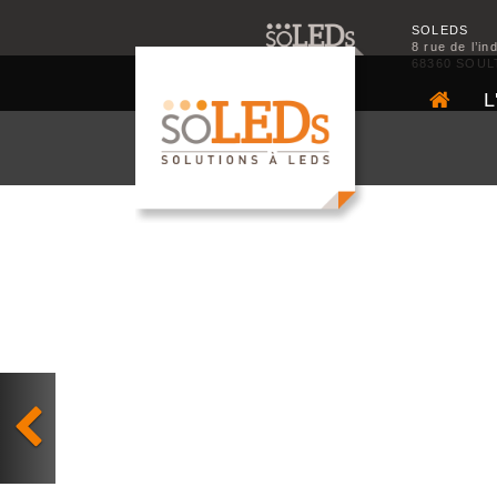
SOLEDS
8 rue de l’in
68360 SOUL
L