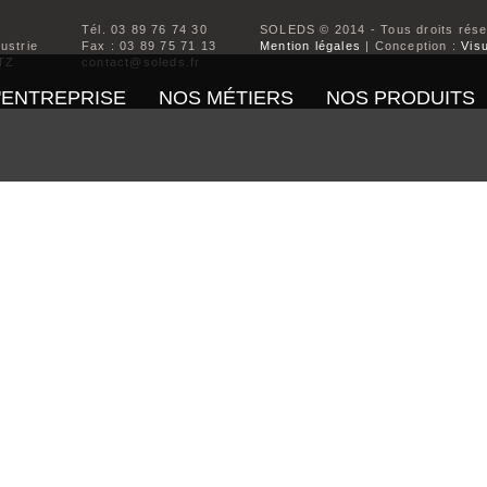
Tél. 03 89 76 74 30
SOLEDS © 2014 - Tous droits rés
dustrie
Fax : 03 89 75 71 13
Mention légales
| Conception :
Visu
TZ
contact@soleds.fr
'ENTREPRISE
NOS MÉTIERS
NOS PRODUITS