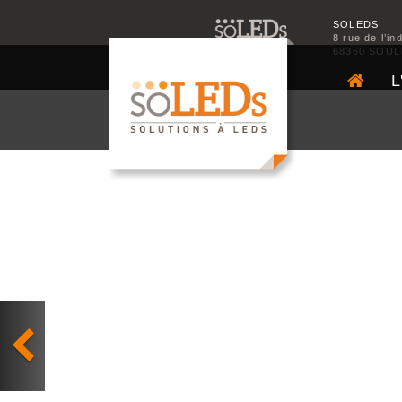
SOLEDS
8 rue de l’in
68360 SOUL
L