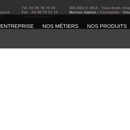
Tél. 03 89 76 74 30
SOLEDS © 2014 - Tous droits rés
dustrie
Fax : 03 89 75 71 13
Mention légales
| Conception :
Visu
TZ
contact@soleds.fr
'ENTREPRISE
NOS MÉTIERS
NOS PRODUITS