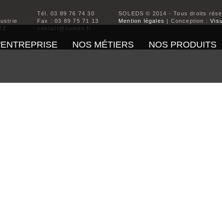
Tél. 03 89 76 74 30
SOLEDS © 2014 - Tous droits rés
dustrie
Fax : 03 89 75 71 13
Mention légales
| Conception :
Visu
TZ
contact@soleds.fr
'ENTREPRISE
NOS MÉTIERS
NOS PRODUITS