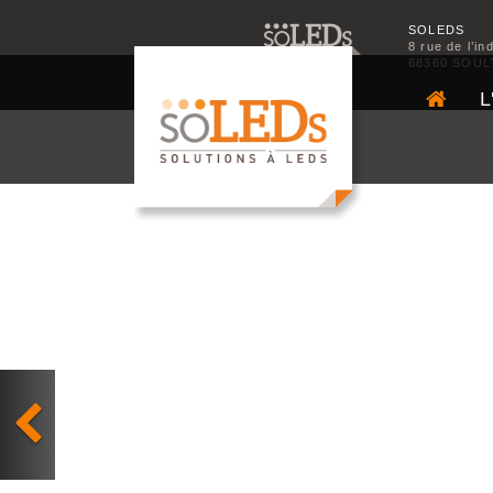
SOLEDS
8 rue de l’in
68360 SOUL
L