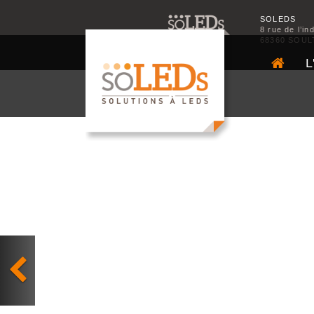
SOLEDS
8 rue de l’in
68360 SOUL
L