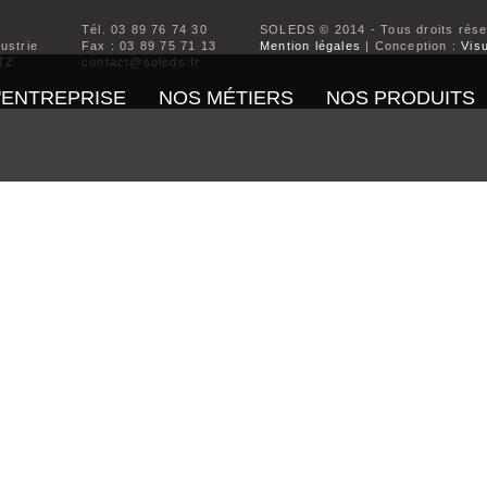
Tél. 03 89 76 74 30
SOLEDS © 2014 - Tous droits rés
dustrie
Fax : 03 89 75 71 13
Mention légales
| Conception :
Visu
TZ
contact@soleds.fr
'ENTREPRISE
NOS MÉTIERS
NOS PRODUITS