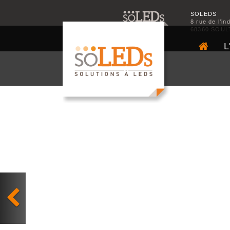
SOLEDS
8 rue de l’in
68360 SOUL
L