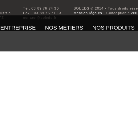
Tél. 03 89 76 74 30
SOLEDS © 2014 - Tous droits rés
dustrie
Fax : 03 89 75 71 13
Mention légales
| Conception :
Visu
TZ
contact@soleds.fr
'ENTREPRISE
NOS MÉTIERS
NOS PRODUITS