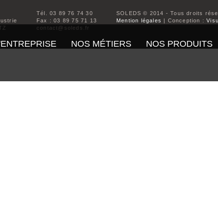
Tél. 03 89 76 74 30
SOLEDS © 2014 - Tous droits rés
dustrie
Fax : 03 89 75 71 13
Mention légales
| Conception :
Visu
TZ
contact@soleds.fr
'ENTREPRISE
NOS MÉTIERS
NOS PRODUITS