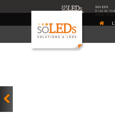
SOLEDS
8 rue de l’in
68360 SOUL
L