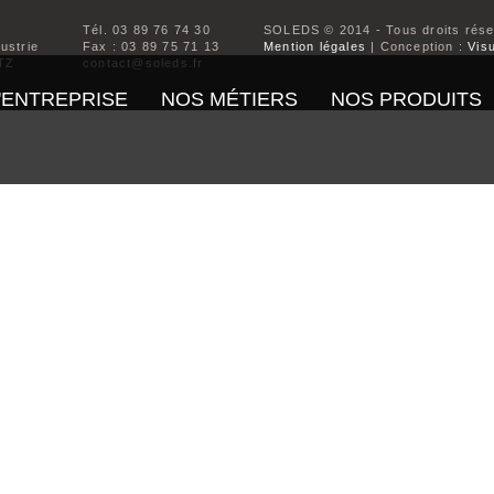
Tél. 03 89 76 74 30
SOLEDS © 2014 - Tous droits rés
dustrie
Fax : 03 89 75 71 13
Mention légales
| Conception :
Visu
TZ
contact@soleds.fr
'ENTREPRISE
NOS MÉTIERS
NOS PRODUITS