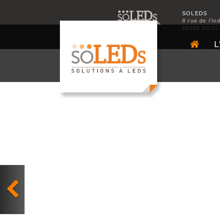
SOLEDS
8 rue de l’in
68360 SOUL
L