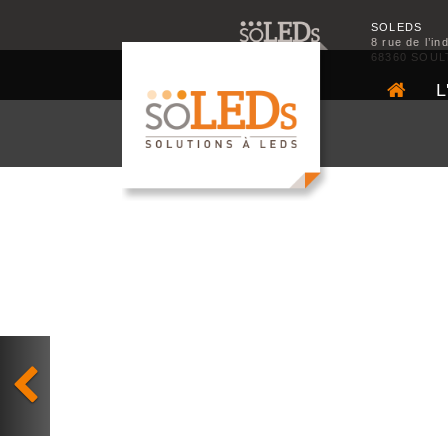
SOLEDS
8 rue de l’in
68360 SOUL
L