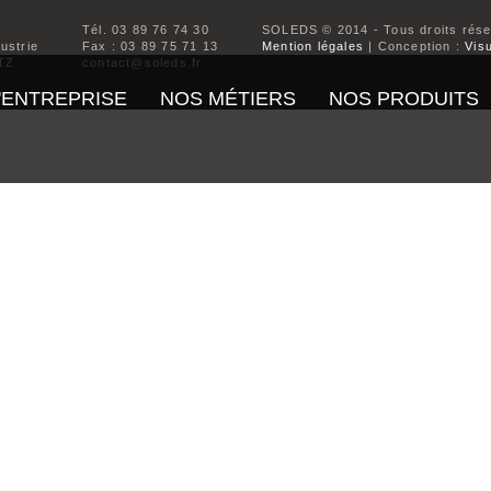
Tél. 03 89 76 74 30
SOLEDS © 2014 - Tous droits rés
dustrie
Fax : 03 89 75 71 13
Mention légales
| Conception :
Visu
TZ
contact@soleds.fr
'ENTREPRISE
NOS MÉTIERS
NOS PRODUITS