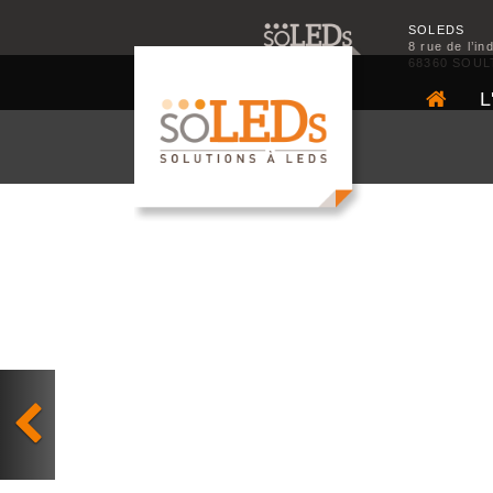
SOLEDS
8 rue de l’in
68360 SOUL
L