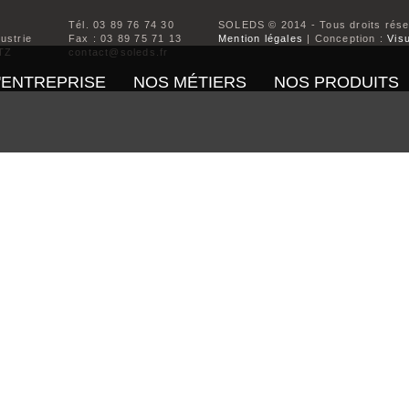
Tél. 03 89 76 74 30
SOLEDS © 2014 - Tous droits rés
dustrie
Fax : 03 89 75 71 13
Mention légales
| Conception :
Visu
TZ
contact@soleds.fr
'ENTREPRISE
NOS MÉTIERS
NOS PRODUITS