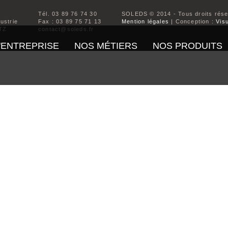
Tél. 03 89 76 74 30
SOLEDS © 2014 - Tous droits rés
dustrie
Fax : 03 89 75 71 13
Mention légales
| Conception :
Visu
TZ
contact@soleds.fr
'ENTREPRISE
NOS MÉTIERS
NOS PRODUITS