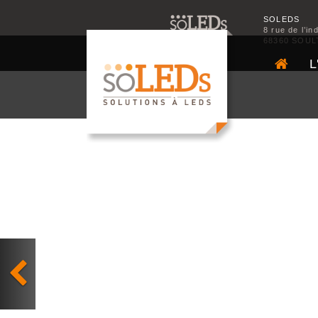
SOLEDS
8 rue de l’in
68360 SOUL
L