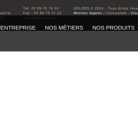
Tél. 03 89 76 74 30
SOLEDS © 2014 - Tous droits rés
dustrie
Fax : 03 89 75 71 13
Mention légales
| Conception :
Visu
TZ
contact@soleds.fr
'ENTREPRISE
NOS MÉTIERS
NOS PRODUITS