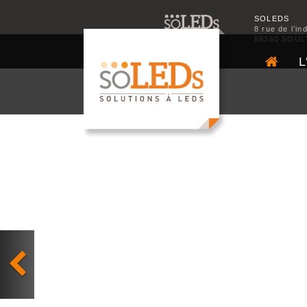
SOLEDS
8 rue de l’in
68360 SOUL
L