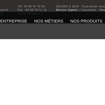
Tél. 03 89 76 74 30
SOLEDS © 2014 - Tous droits rés
dustrie
Fax : 03 89 75 71 13
Mention légales
| Conception :
Visu
TZ
contact@soleds.fr
'ENTREPRISE
NOS MÉTIERS
NOS PRODUITS