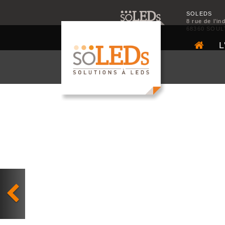
SOLEDS
8 rue de l’in
68360 SOUL
L