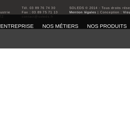
Tél. 03 89 76 74 30
SOLEDS © 2014 - Tous droits rés
dustrie
Fax : 03 89 75 71 13
Mention légales
| Conception :
Visu
TZ
contact@soleds.fr
'ENTREPRISE
NOS MÉTIERS
NOS PRODUITS