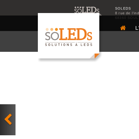
SOLEDS
8 rue de l’in
68360 SOUL
L