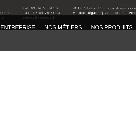
Tél. 03 89 76 74 30
SOLEDS © 2014 - Tous droits rés
dustrie
Fax : 03 89 75 71 13
Mention légales
| Conception :
Visu
TZ
contact@soleds.fr
'ENTREPRISE
NOS MÉTIERS
NOS PRODUITS