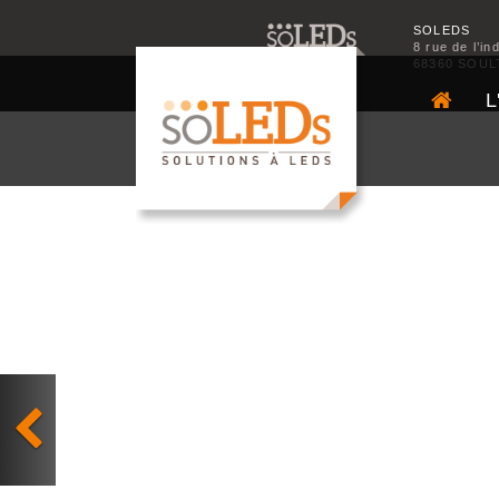
SOLEDS
8 rue de l’in
68360 SOUL
L