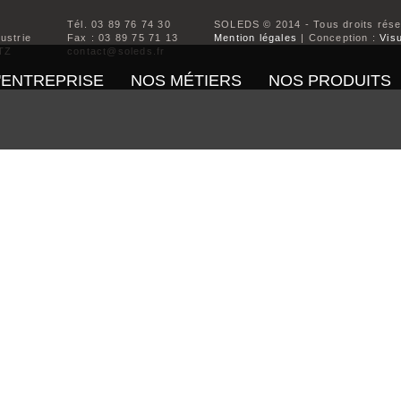
Tél. 03 89 76 74 30
SOLEDS © 2014 - Tous droits rés
dustrie
Fax : 03 89 75 71 13
Mention légales
| Conception :
Visu
TZ
contact@soleds.fr
'ENTREPRISE
NOS MÉTIERS
NOS PRODUITS