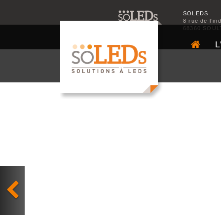
SOLEDS
8 rue de l’in
68360 SOUL
L