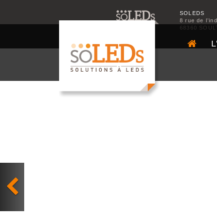
SOLEDS
8 rue de l’in
68360 SOUL
L