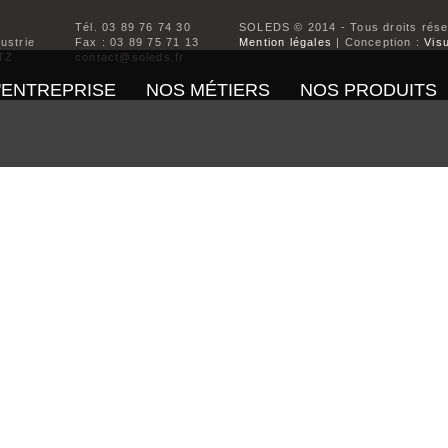
Tél. 03 89 76 74 30
SOLEDS © 2014 - Tous droits rés
dustrie
Fax : 03 89 75 71 13
Mention légales
| Conception :
Visu
TZ
contact@soleds.fr
'ENTREPRISE
NOS MÉTIERS
NOS PRODUITS