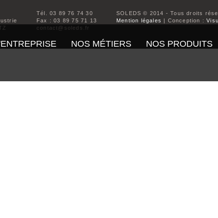
Tél. 03 89 76 74 30
SOLEDS © 2014 - Tous droits rés
dustrie
Fax : 03 89 75 71 13
Mention légales
| Conception :
Visu
TZ
contact@soleds.fr
'ENTREPRISE
NOS MÉTIERS
NOS PRODUITS