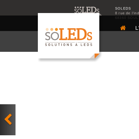
SOLEDS
8 rue de l’in
68360 SOUL
L