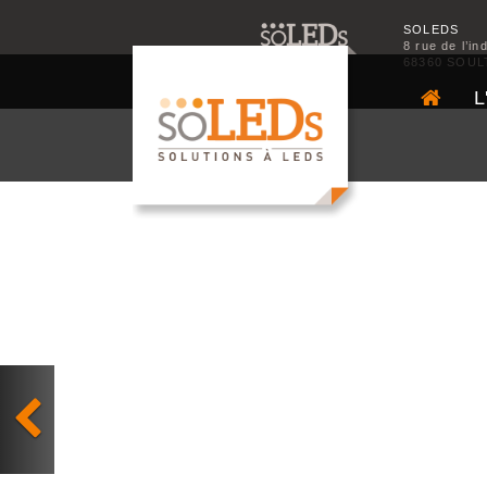
SOLEDS
8 rue de l’in
68360 SOUL
L