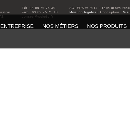
Tél. 03 89 76 74 30
SOLEDS © 2014 - Tous droits rés
dustrie
Fax : 03 89 75 71 13
Mention légales
| Conception :
Visu
TZ
contact@soleds.fr
'ENTREPRISE
NOS MÉTIERS
NOS PRODUITS