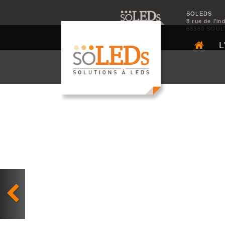
SOLEDS
8 rue de l’in
68360 SOUL
L