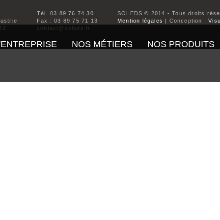
Tél. 03 89 76 74 30
SOLEDS © 2014 - Tous droits rés
dustrie
Fax : 03 89 75 71 13
Mention légales
| Conception :
Visu
TZ
contact@soleds.fr
'ENTREPRISE
NOS MÉTIERS
NOS PRODUITS