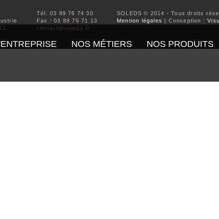
Tél. 03 89 76 74 30
SOLEDS © 2014 - Tous droits rés
dustrie
Fax : 03 89 75 71 13
Mention légales
| Conception :
Visu
TZ
contact@soleds.fr
'ENTREPRISE
NOS MÉTIERS
NOS PRODUITS