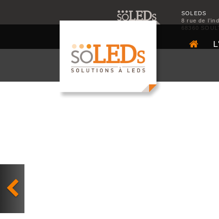
SOLEDS
8 rue de l’in
68360 SOUL
L