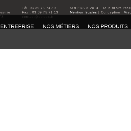
Tél. 03 89 76 74 30
SOLEDS © 2014 - Tous droits rés
dustrie
Fax : 03 89 75 71 13
Mention légales
| Conception :
Visu
TZ
contact@soleds.fr
'ENTREPRISE
NOS MÉTIERS
NOS PRODUITS