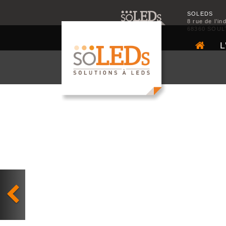
SOLEDS
8 rue de l’in
68360 SOUL
L