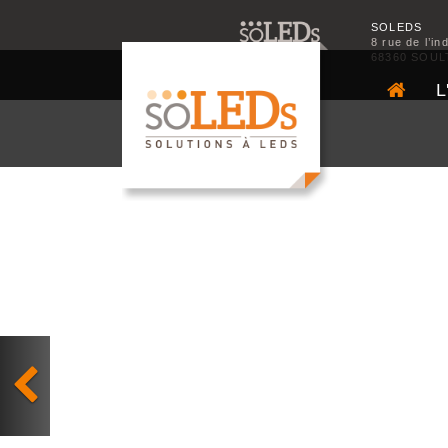
SOLEDS
8 rue de l’in
68360 SOUL
L