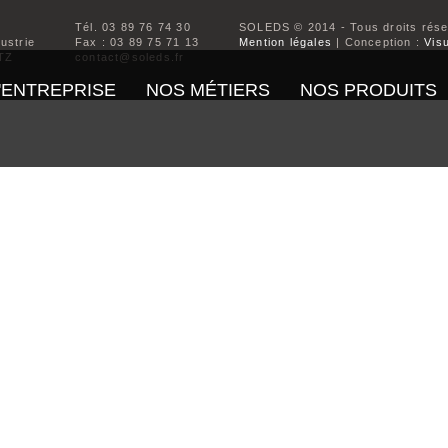
Tél. 03 89 76 74 30
SOLEDS © 2014 - Tous droits rés
dustrie
Fax : 03 89 75 71 13
Mention légales
| Conception :
Visu
TZ
contact@soleds.fr
'ENTREPRISE
NOS MÉTIERS
NOS PRODUITS