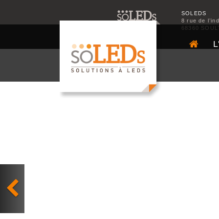
SOLEDS
8 rue de l’in
68360 SOUL
L