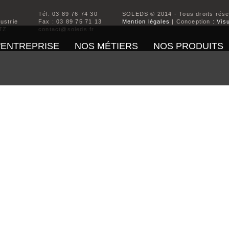
Tél. 03 89 76 74 30
SOLEDS © 2014 - Tous droits rés
dustrie
Fax : 03 89 75 71 13
Mention légales
| Conception :
Visu
TZ
contact@soleds.fr
'ENTREPRISE
NOS MÉTIERS
NOS PRODUITS