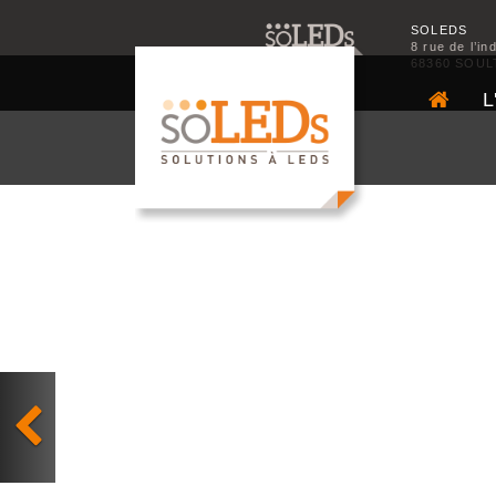
SOLEDS
8 rue de l’in
68360 SOUL
L