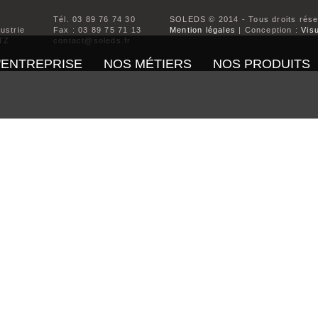
Tél. 03 89 76 74 30
SOLEDS © 2014 - Tous droits rés
dustrie
Fax : 03 89 75 71 13
Mention légales
| Conception :
Visu
TZ
contact@soleds.fr
'ENTREPRISE
NOS MÉTIERS
NOS PRODUITS