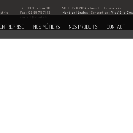
Tél. 03 89 76 74 30
SOLEDS © 2014 - Tous droits réservés
ustrie
Fax : 03 89 75 71 13
Mention légales
| Conception :
Visu’Elle Cré
Z
contact@soleds.fr
'ENTREPRISE
NOS MÉTIERS
NOS PRODUITS
CONTACT