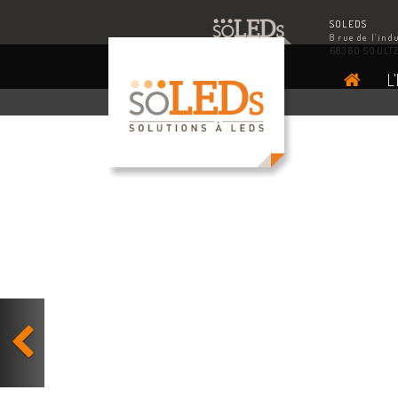
SOLEDS
8 rue de l’ind
68360 SOULT
L