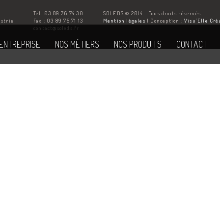
Tél. 03 89 76 74 30
SOLEDS © 2014 - Tous droits réservés
ustrie
Fax : 03 89 75 71 13
Mention légales
| Conception :
Visu’Elle Cré
Z
contact@soleds.fr
'ENTREPRISE
NOS MÉTIERS
NOS PRODUITS
CONTACT