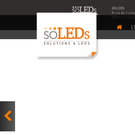
SOLEDS
8 rue de l’ind
68360 SOULT
L