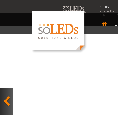
SOLEDS
8 rue de l’ind
68360 SOULT
L