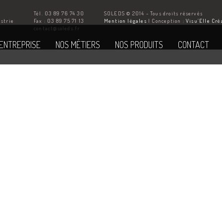
Tél. 03 89 76 74 30
SOLEDS © 2014 - Tous droits réservés
ustrie
Fax : 03 89 75 71 13
Mention légales
| Conception :
Visu’Elle Cré
Z
contact@soleds.fr
'ENTREPRISE
NOS MÉTIERS
NOS PRODUITS
CONTACT