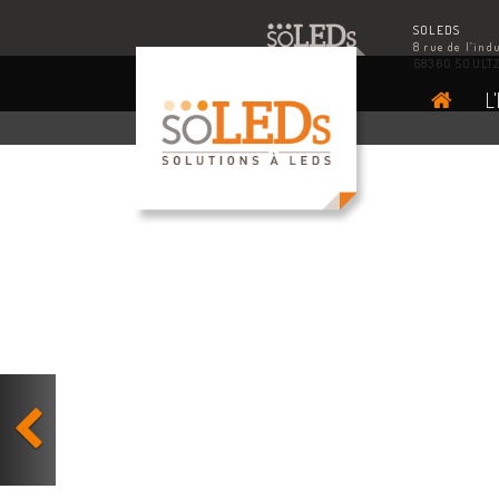
SOLEDS
8 rue de l’ind
68360 SOULT
L