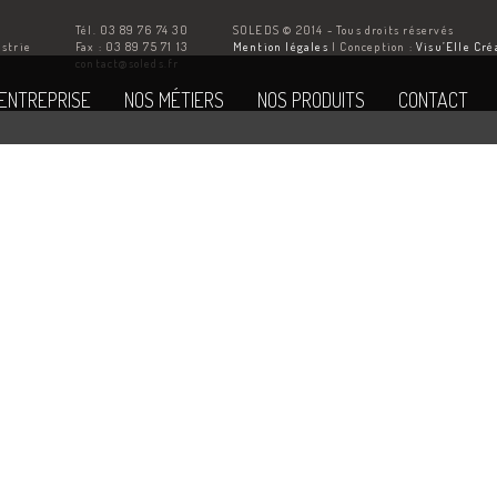
Tél. 03 89 76 74 30
SOLEDS © 2014 - Tous droits réservés
ustrie
Fax : 03 89 75 71 13
Mention légales
| Conception :
Visu’Elle Cré
Z
contact@soleds.fr
'ENTREPRISE
NOS MÉTIERS
NOS PRODUITS
CONTACT