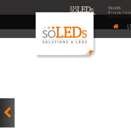
SOLEDS
8 rue de l’ind
68360 SOULT
L