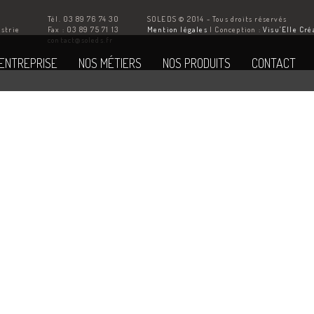
Tél. 03 89 76 74 30
SOLEDS © 2014 - Tous droits réservés
ustrie
Fax : 03 89 75 71 13
Mention légales
| Conception :
Visu’Elle Cré
Z
contact@soleds.fr
'ENTREPRISE
NOS MÉTIERS
NOS PRODUITS
CONTACT