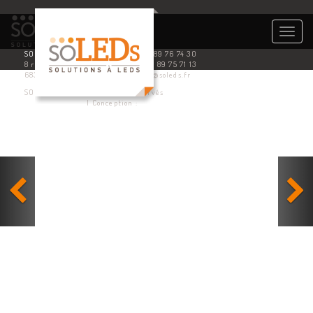
Togg
navig
SOLEDS
Tél. 03 89 76 74 30
8 rue de l’industrie
Fax : 03 89 75 71 13
68360 SOULTZ
contact@soleds.fr
SOLEDS © 2014 - Tous droits réservés
Mention légales
| Conception :
Visu’Elle Création