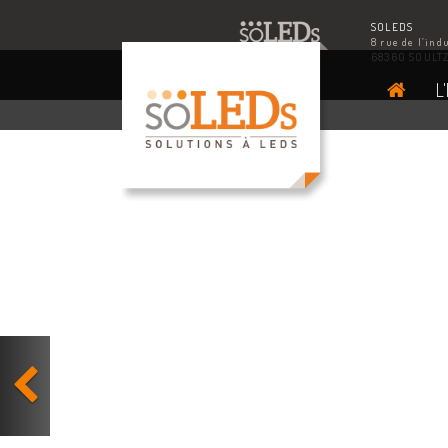
SOLEDS
8 rue de l’ind
68360 SOULT
L