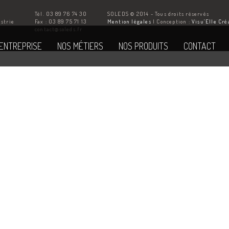
Tél. 03 89 76 74 30
SOLEDS © 2014 - Tous droits réservés
ustrie
Fax : 03 89 75 71 13
Mention légales
| Conception :
Visu’Elle Cré
Z
contact@soleds.fr
'ENTREPRISE
NOS MÉTIERS
NOS PRODUITS
CONTACT