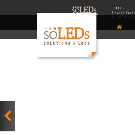
SOLEDS
8 rue de l’ind
68360 SOULT
L