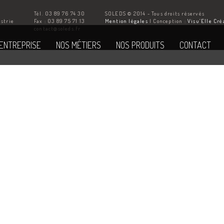
Tél. 03 89 76 74 30
SOLEDS © 2014 - Tous droits réservés
ustrie
Fax : 03 89 75 71 13
Mention légales
| Conception :
Visu’Elle Cré
Z
contact@soleds.fr
'ENTREPRISE
NOS MÉTIERS
NOS PRODUITS
CONTACT