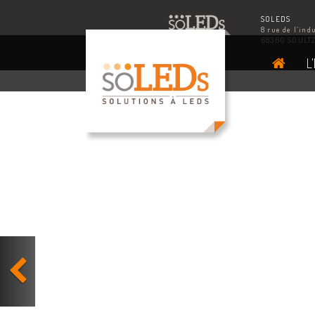
SOLEDS
8 rue de l’ind
68360 SOULT
L