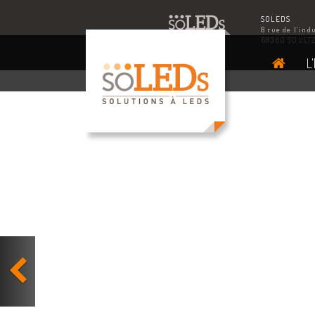
SOLEDS
8 rue de l’ind
68360 SOULT
L