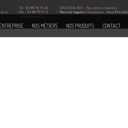
Tél. 03 89 76 74 30
SOLEDS © 2014 - Tous droits réservés
ustrie
Fax : 03 89 75 71 13
Mention légales
| Conception :
Visu’Elle Cré
Z
contact@soleds.fr
'ENTREPRISE
NOS MÉTIERS
NOS PRODUITS
CONTACT