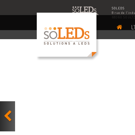
SOLEDS
8 rue de l’ind
68360 SOULT
L