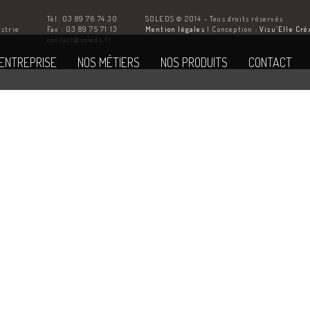
Tél. 03 89 76 74 30
SOLEDS © 2014 - Tous droits réservés
ustrie
Fax : 03 89 75 71 13
Mention légales
| Conception :
Visu’Elle Cré
Z
contact@soleds.fr
'ENTREPRISE
NOS MÉTIERS
NOS PRODUITS
CONTACT